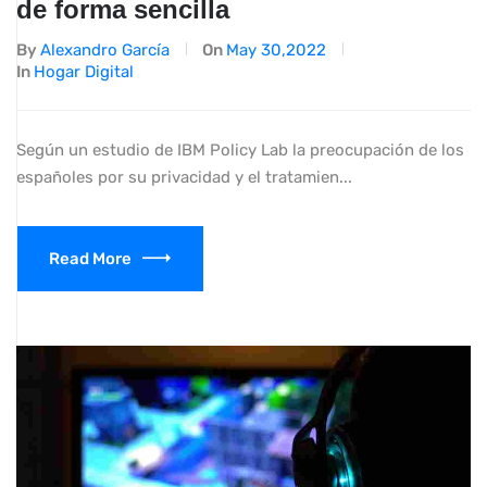
de forma sencilla
By
Alexandro García
On
May 30,2022
In
Hogar Digital
Según un estudio de IBM Policy Lab la preocupación de los
españoles por su privacidad y el tratamien...
Read More