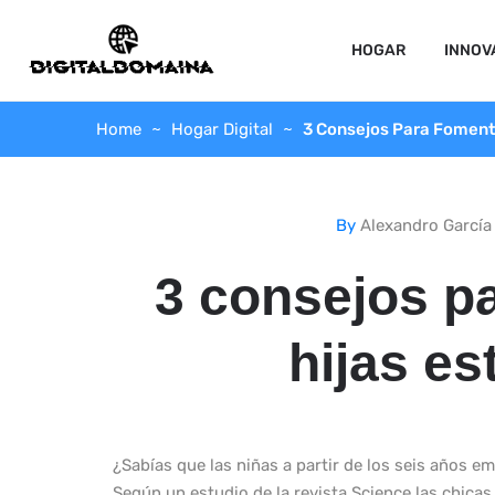
HOGAR
INNOV
Home
Hogar Digital
3 Consejos Para Fomenta
By
Alexandro García
3 consejos p
hijas es
¿Sabías que las niñas a partir de los seis años
Según un estudio de la revista Science las chica