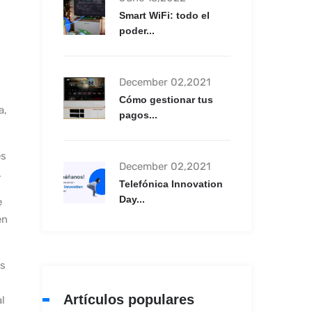
Smart WiFi: todo el
poder...
December 02,2021
Cómo gestionar tus
a,
pagos...
es
December 02,2021
.
Telefónica Innovation
Day...
e
en
as
Artículos populares
l