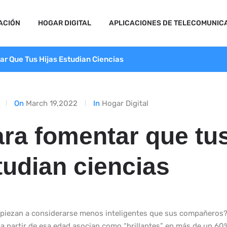
ACIÓN
HOGAR DIGITAL
APLICACIONES DE TELECOMUNIC
r Que Tus Hijas Estudian Ciencias
On
March 19,2022
In
Hogar Digital
ara fomentar que tu
tudian ciencias
 empiezan a considerarse menos inteligentes que sus compañeros
s a partir de esa edad asocian como “brillantes” en más de un 60