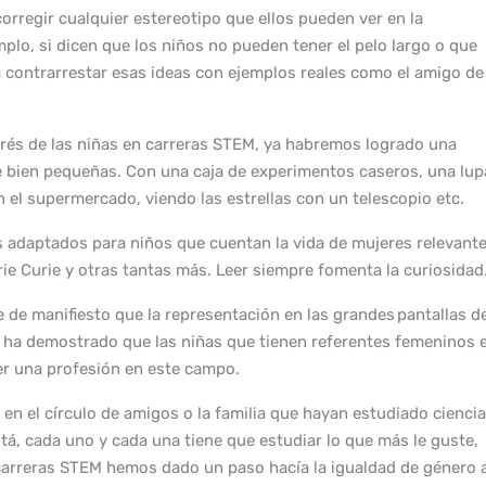
rregir cualquier estereotipo que ellos pueden ver en la
plo, si dicen que los niños no pueden tener el pelo largo o que
ía contrarrestar esas ideas con ejemplos reales como el amigo de
rés de las niñas en carreras STEM, ya habremos logrado una
 bien pequeñas. Con una caja de experimentos caseros, una lup
el supermercado, viendo las estrellas con un telescopio etc.
s adaptados para niños que cuentan la vida de mujeres relevant
ie Curie y otras tantas más. Leer siempre fomenta la curiosidad
 de manifiesto que la representación en las grandes pantallas d
e ha demostrado que las niñas que tienen referentes femeninos 
er una profesión en este campo.
en el círculo de amigos o la familia que hayan estudiado cienci
tá, cada uno y cada una tiene que estudiar lo que más le guste,
n carreras STEM hemos dado un paso hacía la igualdad de género a