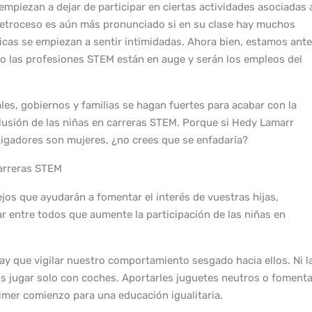
mpiezan a dejar de participar en ciertas actividades asociadas 
 retroceso es aún más pronunciado si en su clase hay muchos
hicas se empiezan a sentir intimidadas. Ahora bien, estamos ante
omo las profesiones STEM están en auge y serán los empleos del
les, gobiernos y familias se hagan fuertes para acabar con la
lusión de las niñas en carreras STEM. Porque si Hedy Lamarr
stigadores son mujeres, ¿no crees que se enfadaría?
carreras STEM
os que ayudarán a fomentar el interés de vuestras hijas,
ar entre todos que aumente la participación de las niñas en
y que vigilar nuestro comportamiento sesgado hacia ellos. Ni l
ños jugar solo con coches. Aportarles juguetes neutros o fomenta
rimer comienzo para una educación igualitaria.