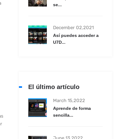
a
se...
December 02,2021
Así puedes acceder a
U7D...
El último artículo
March 15,2022
Aprende de forma
sencilla...
as
r
June 13,2022