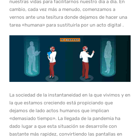
nuestras vidas para facilitarnos nuestro día a día. En
cambio, cada vez más a menudo, comenzamos a
vernos ante una tesitura donde dejamos de hacer una
tarea «humana» para sustituirla por un acto digital .
La sociedad de la instantaneidad en la que vivimos y en
la que estamos creciendo está propiciando que
dejamos de lado actos humanos que implican
«demasiado tiempo». La llegada de la pandemia ha
dado lugar a que esta situación se desarrolle con
bastante más rapidez, convirtiendo las pantallas en